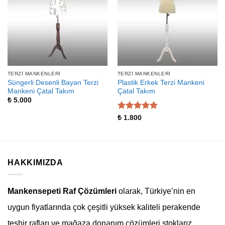
TERZI MANKENLERI
TERZI MANKENLERI
Süngerli Desenli Bayan Terzi
Plastik Erkek Terzi Mankeni
Mankeni Çatal Takım
Çatal Takım
₺
5.000
5 üzerinden
₺
1.800
5
oy aldı
HAKKIMIZDA
Mankensepeti Raf Çözümleri
olarak, Türkiye’nin en
uygun fiyatlarında çok çeşitli yüksek kaliteli perakende
teşhir rafları ve mağaza donanım çözümleri stoklarız.