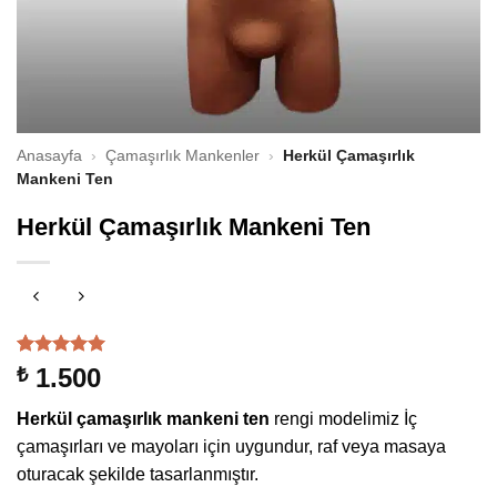
Anasayfa
›
Çamaşırlık Mankenler
›
Herkül Çamaşırlık
Mankeni Ten
Herkül Çamaşırlık Mankeni Ten
5
müşteri
1.500
₺
puanına
dayanarak
Herkül çamaşırlık mankeni ten
rengi modelimiz İç
5 üzerinden
5
puan aldı
çamaşırları ve mayoları için uygundur, raf veya masaya
oturacak şekilde tasarlanmıştır.