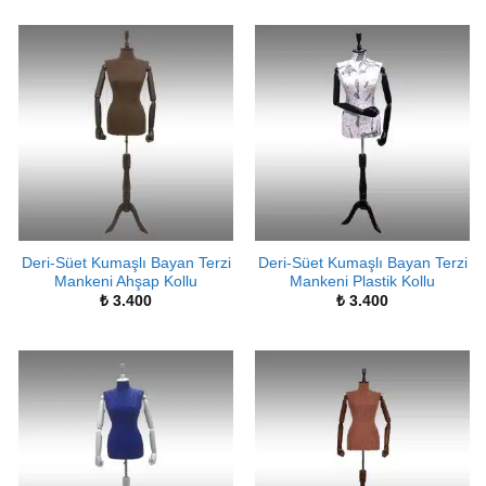
Deri-Süet Kumaşlı Bayan Terzi
Deri-Süet Kumaşlı Bayan Terzi
Mankeni Ahşap Kollu
Mankeni Plastik Kollu
₺
3.400
₺
3.400