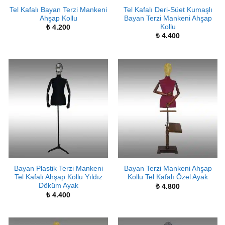
Tel Kafalı Bayan Terzi Mankeni
Tel Kafalı Deri-Süet Kumaşlı
Ahşap Kollu
Bayan Terzi Mankeni Ahşap
Kollu
₺
4.200
₺
4.400
Bayan Plastik Terzi Mankeni
Bayan Terzi Mankeni Ahşap
Tel Kafalı Ahşap Kollu Yıldız
Kollu Tel Kafalı Özel Ayak
Döküm Ayak
₺
4.800
₺
4.400