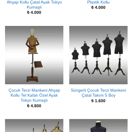
Ahşap Kollu Çatal Ayak Tokyo
Plastik Kollu
Kumaşlı
₺
4.000
₺
4.000
Çocuk Terzi Mankeni Ahşap
Süngerli Çocuk Terzi Mankeni
Kollu Tel Kafalı Özel Ayak
Çatal Takım 5 Boy
Tokyo Kumaşlı
₺
1.600
₺
4.800