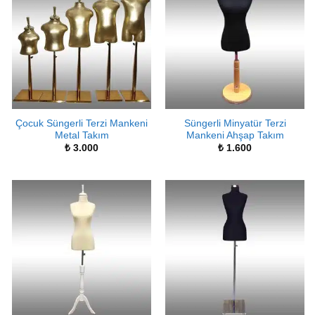
Çocuk Süngerli Terzi Mankeni
Süngerli Minyatür Terzi
Metal Takım
Mankeni Ahşap Takım
₺
3.000
₺
1.600