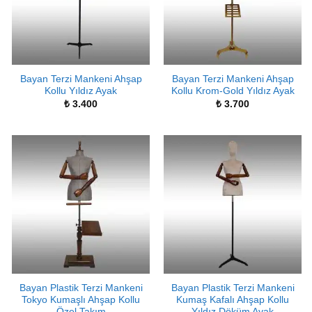
Bayan Terzi Mankeni Ahşap
Bayan Terzi Mankeni Ahşap
Kollu Yıldız Ayak
Kollu Krom-Gold Yıldız Ayak
₺
3.400
₺
3.700
Bayan Plastik Terzi Mankeni
Bayan Plastik Terzi Mankeni
Tokyo Kumaşlı Ahşap Kollu
Kumaş Kafalı Ahşap Kollu
Özel Takım
Yıldız Döküm Ayak