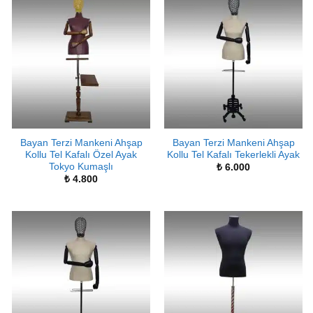
Bayan Terzi Mankeni Ahşap
Bayan Terzi Mankeni Ahşap
Kollu Tel Kafalı Özel Ayak
Kollu Tel Kafalı Tekerlekli Ayak
Tokyo Kumaşlı
₺
6.000
₺
4.800