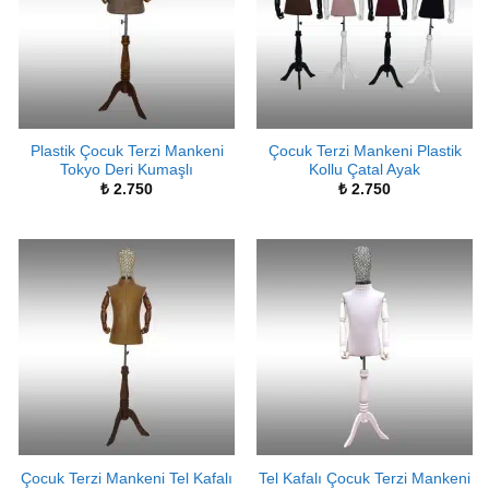
Plastik Çocuk Terzi Mankeni
Çocuk Terzi Mankeni Plastik
Tokyo Deri Kumaşlı
Kollu Çatal Ayak
₺
2.750
₺
2.750
Çocuk Terzi Mankeni Tel Kafalı
Tel Kafalı Çocuk Terzi Mankeni