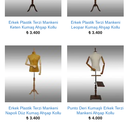
Erkek Plastik Terzi Mankeni
Erkek Plastik Terzi Mankeni
Keten Kumaş Ahşap Kollu
Leopar Kumaş Ahşap Kollu
₺
3.400
₺
3.400
Erkek Plastik Terzi Mankeni
Punto Deri Kumaşlı Erkek Terzi
Napoli Düz Kumaş Ahşap Kollu
Mankeni Ahşap Kollu
₺
3.400
₺
4.000