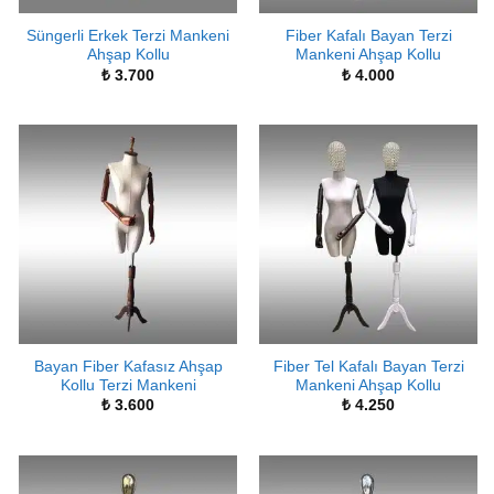
Süngerli Erkek Terzi Mankeni
Fiber Kafalı Bayan Terzi
Ahşap Kollu
Mankeni Ahşap Kollu
₺
3.700
₺
4.000
Bayan Fiber Kafasız Ahşap
Fiber Tel Kafalı Bayan Terzi
Kollu Terzi Mankeni
Mankeni Ahşap Kollu
₺
3.600
₺
4.250