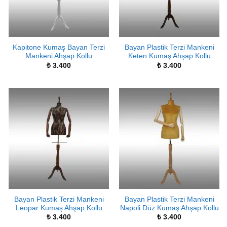
Kapitone Kumaş Bayan Terzi
Bayan Plastik Terzi Mankeni
Mankeni Ahşap Kollu
Keten Kumaş Ahşap Kollu
₺
3.400
₺
3.400
Bayan Plastik Terzi Mankeni
Bayan Plastik Terzi Mankeni
Leopar Kumaş Ahşap Kollu
Napoli Düz Kumaş Ahşap Kollu
₺
3.400
₺
3.400