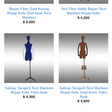
Bayan Fiber Gold Kumaş
Yeni Fiber Kafalı Bayan Terzi
Ahşap Kollu Özel Ayak Terzi
Mankeni Ahşap Kollu
Mankeni
₺
4.200
₺
5.000
Safinaz Süngerli Terzi Mankeni
Safinaz Süngerli Terzi Mankeni
Ahşap Kollu Yıldız Ayak
Ahşap Kollu Gold-Krom Yıldız
Ayak
₺
4.300
₺
4.600