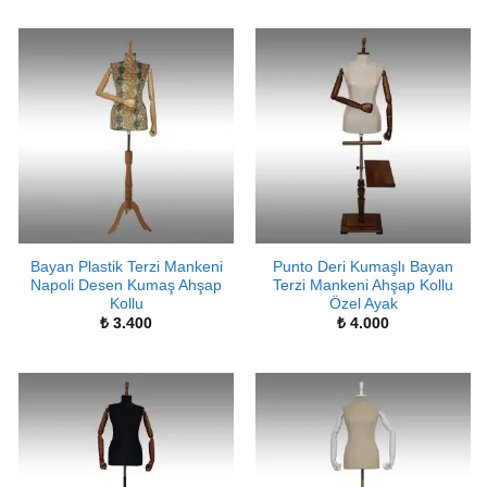
Bayan Plastik Terzi Mankeni
Punto Deri Kumaşlı Bayan
Napoli Desen Kumaş Ahşap
Terzi Mankeni Ahşap Kollu
Kollu
Özel Ayak
₺
3.400
₺
4.000