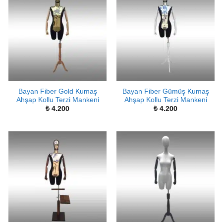
Bayan Fiber Gold Kumaş
Bayan Fiber Gümüş Kumaş
Ahşap Kollu Terzi Mankeni
Ahşap Kollu Terzi Mankeni
₺
4.200
₺
4.200