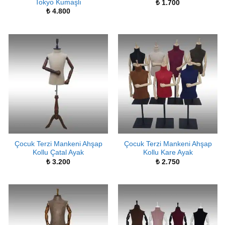
Tokyo Kumaşlı
₺
1.700
₺
4.800
Çocuk Terzi Mankeni Ahşap
Çocuk Terzi Mankeni Ahşap
Kollu Çatal Ayak
Kollu Kare Ayak
₺
3.200
₺
2.750