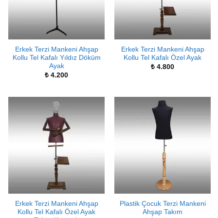
Erkek Terzi Mankeni Ahşap
Erkek Terzi Mankeni Ahşap
Kollu Tel Kafalı Yıldız Döküm
Kollu Tel Kafalı Özel Ayak
Ayak
₺
4.800
₺
4.200
Erkek Terzi Mankeni Ahşap
Plastik Çocuk Terzi Mankeni
Kollu Tel Kafalı Özel Ayak
Ahşap Takım