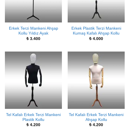
Erkek Terzi Mankeni Ahşap
Erkek Plastik Terzi Mankeni
Kollu Yıldız Ayak
Kumaş Kafalı Ahşap Kollu
₺
3.400
₺
4.000
Tel Kafalı Erkek Terzi Mankeni
Tel Kafalı Erkek Terzi Mankeni
Plastik Kollu
Ahşap Kollu
₺
4.200
₺
4.200