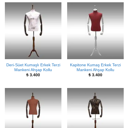
Deri-Süet Kumaşlı Erkek Terzi
Kapitone Kumaş Erkek Terzi
Mankeni Ahşap Kollu
Mankeni Ahşap Kollu
₺
3.400
₺
3.400