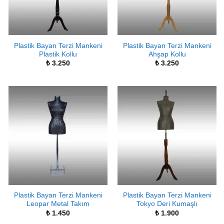
Plastik Bayan Terzi Mankeni
Plastik Bayan Terzi Mankeni
Plastik Kollu
Ahşap Kollu
₺
3.250
₺
3.250
Plastik Bayan Terzi Mankeni
Plastik Bayan Terzi Mankeni
Leopar Metal Takım
Tokyo Deri Kumaşlı
₺
1.450
₺
1.900