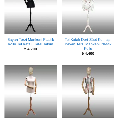
Bayan Terzi Mankeni Plastik
Tel Kafalı Deri-Süet Kumaşlı
Kollu Tel Kafalı Çatal Takım
Bayan Terzi Mankeni Plastik
Kollu
₺
4.200
₺
4.400