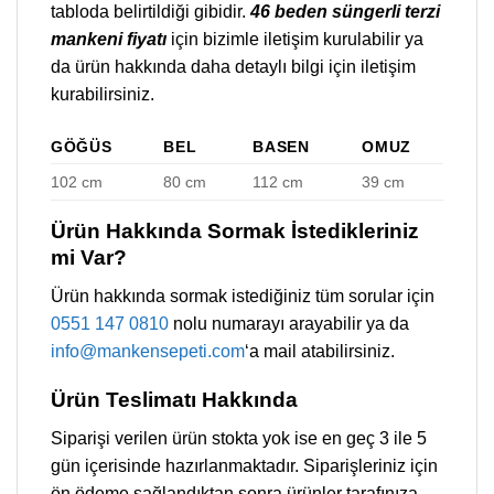
tabloda belirtildiği gibidir.
46 beden süngerli terzi
mankeni fiyatı
için bizimle iletişim kurulabilir ya
da ürün hakkında daha detaylı bilgi için iletişim
kurabilirsiniz.
GÖĞÜS
BEL
BASEN
OMUZ
102 cm
80 cm
112 cm
39 cm
Ürün Hakkında Sormak İstedikleriniz
mi Var?
Ürün hakkında sormak istediğiniz tüm sorular için
0551 147 0810
nolu numarayı arayabilir ya da
info@mankensepeti.com
‘a mail atabilirsiniz.
Ürün Teslimatı Hakkında
Siparişi verilen ürün stokta yok ise en geç 3 ile 5
gün içerisinde hazırlanmaktadır. Siparişleriniz için
ön ödeme sağlandıktan sonra ürünler tarafınıza