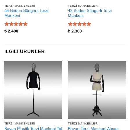
TERZI MANKENLERI
TERZI MANKENLERI
44 Beden Süngerli Terzi
42 Beden Süngerli Terzi
Mankeni
Mankeni
5 üzerinden
5 üzerinden
₺
2.400
₺
2.300
5
oy aldı
5
oy aldı
İLGILI ÜRÜNLER
TERZI MANKENLERI
TERZI MANKENLERI
Bayan Plastik Terzi Mankeni Tel
Bayan Terzi Mankeni Ahşap