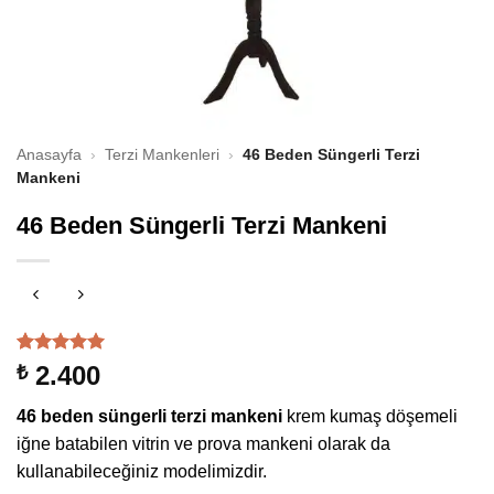
Anasayfa
›
Terzi Mankenleri
›
46 Beden Süngerli Terzi
Mankeni
46 Beden Süngerli Terzi Mankeni
1
müşteri
2.400
₺
puanına
dayanarak
46 beden süngerli terzi mankeni
krem kumaş döşemeli
5 üzerinden
5
puan aldı
iğne batabilen vitrin ve prova mankeni olarak da
kullanabileceğiniz modelimizdir.