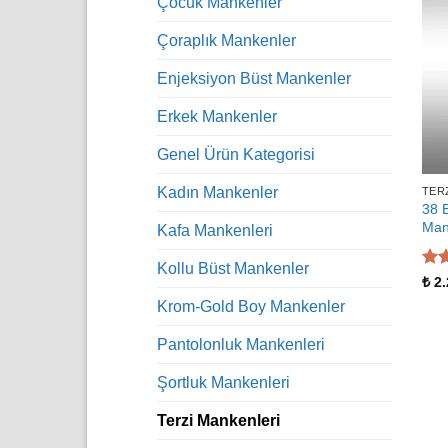
Çocuk Mankenler
Çoraplık Mankenler
Enjeksiyon Büst Mankenler
Erkek Mankenler
Genel Ürün Kategorisi
Kadın Mankenler
TER
38 
Man
Kafa Mankenleri
Kollu Büst Mankenler
5 ü
₺
2.
5
oy
Krom-Gold Boy Mankenler
Pantolonluk Mankenleri
Şortluk Mankenleri
Terzi Mankenleri