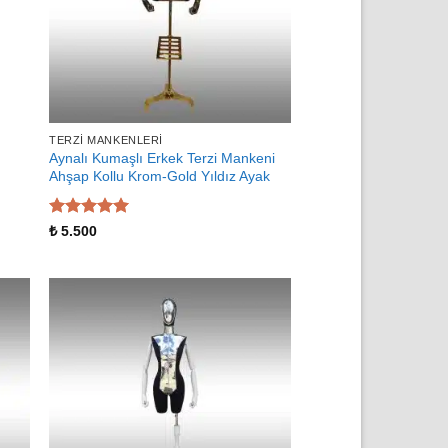
TERZI MANKENLERI
Aynalı Kumaşlı Erkek Terzi Mankeni
Ahşap Kollu Krom-Gold Yıldız Ayak
5 üzerinden
₺
5.500
5
oy aldı