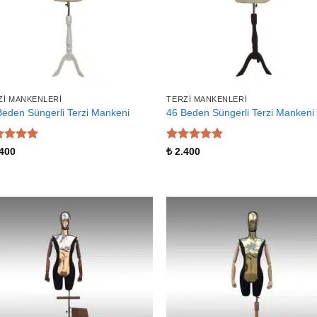
ZI MANKENLERI
TERZI MANKENLERI
Beden Süngerli Terzi Mankeni
46 Beden Süngerli Terzi Mankeni
zerinden
5 üzerinden
400
₺
2.400
 aldı
5
oy aldı