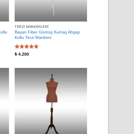
TERZI MANKENLERI
ollu
Bayan Fiber Gümüş Kumaş Ahşap
Kollu Terzi Mankeni
5 üzerinden
₺
4.200
5
oy aldı