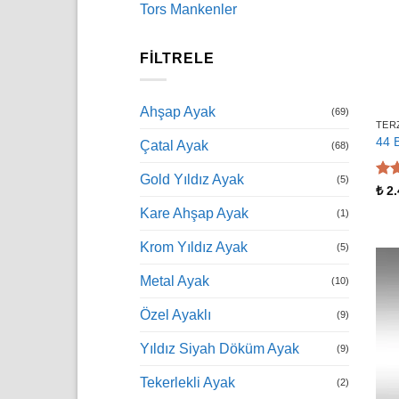
Tors Mankenler
FILTRELE
Ahşap Ayak
(69)
TER
44 
Çatal Ayak
(68)
Gold Yıldız Ayak
(5)
5 ü
₺
2.
5
oy
Kare Ahşap Ayak
(1)
Krom Yıldız Ayak
(5)
Metal Ayak
(10)
Özel Ayaklı
(9)
Yıldız Siyah Döküm Ayak
(9)
Tekerlekli Ayak
(2)