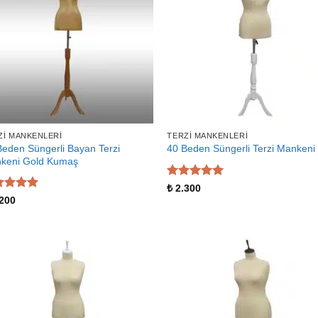
ZI MANKENLERI
TERZI MANKENLERI
Beden Süngerli Bayan Terzi
40 Beden Süngerli Terzi Mankeni
keni Gold Kumaş
5 üzerinden
₺
2.300
5
oy aldı
zerinden
200
 aldı