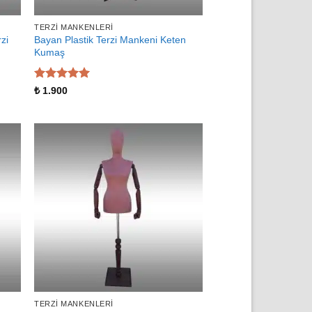
TERZI MANKENLERI
zi
Bayan Plastik Terzi Mankeni Keten
Kumaş
5 üzerinden
₺
1.900
5
oy aldı
TERZI MANKENLERI