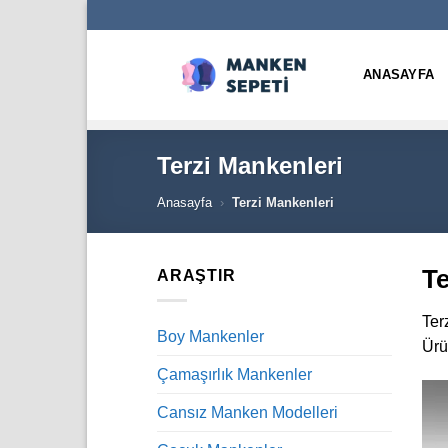
İçeriğe
atla
ANASAYFA
Terzi Mankenleri
Anasayfa
›
Terzi Mankenleri
Te
ARAŞTIR
Ter
Boy Mankenler
Ürü
Çamaşırlık Mankenler
Cansız Manken Modelleri