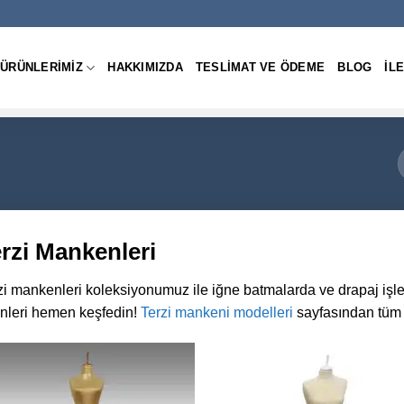
ÜRÜNLERIMIZ
HAKKIMIZDA
TESLIMAT VE ÖDEME
BLOG
IL
rzi Mankenleri
zi mankenleri koleksiyonumuz ile iğne batmalarda ve drapaj iş
nleri hemen keşfedin!
Terzi mankeni modelleri
sayfasından tüm ü