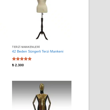
TERZI MANKENLERI
42 Beden Süngerli Terzi Mankeni
5 üzerinden
₺
2.300
5
oy aldı