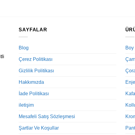
SAYFALAR
ÜR
Blog
Boy
tli
Çerez Politikası
Çama
Gizlilik Politikası
Çora
Hakkımızda
Enje
İade Politikası
Kaf
iletişim
Koll
Mesafeli Satış Sözleşmesi
Kro
Şartlar Ve Koşullar
Pant