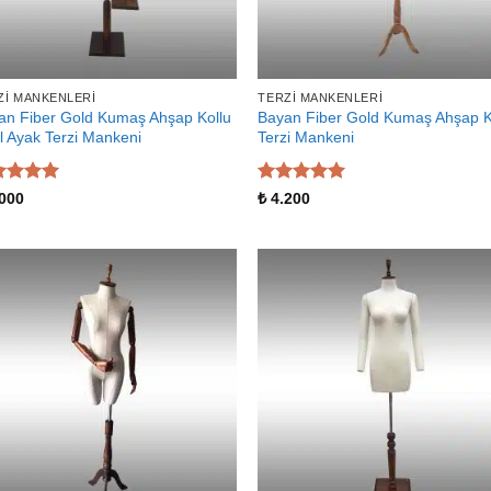
ZI MANKENLERI
TERZI MANKENLERI
an Fiber Gold Kumaş Ahşap Kollu
Bayan Fiber Gold Kumaş Ahşap K
l Ayak Terzi Mankeni
Terzi Mankeni
zerinden
5 üzerinden
000
₺
4.200
 aldı
5
oy aldı