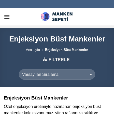
İçeriğe
atla
Enjeksiyon Büst Mankenler
Anasayfa
›
Enjeksiyon Büst Mankenler
FILTRELE
Enjeksiyon Büst Mankenler
Özel enjeksiyon üretimiyle hazırlanan enjeksiyon büst
mankenler koleksiyonumuz, vitrin raflarınıza şıklık ve