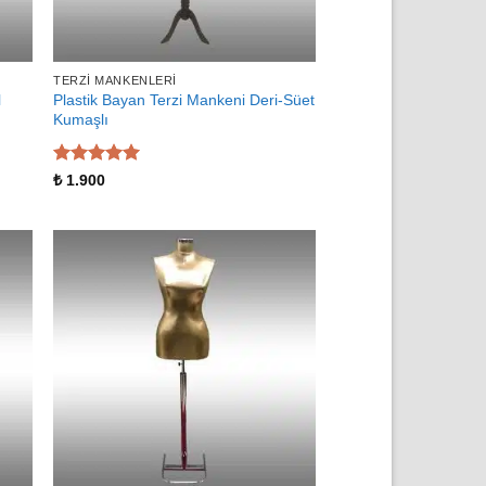
TERZI MANKENLERI
l
Plastik Bayan Terzi Mankeni Deri-Süet
Kumaşlı
5 üzerinden
₺
1.900
5
oy aldı