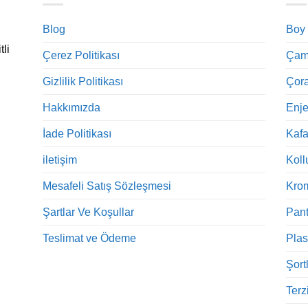
Blog
Boy
tli
Çerez Politikası
Çama
Gizlilik Politikası
Çora
Hakkımızda
Enje
İade Politikası
Kaf
iletişim
Koll
Mesafeli Satış Sözleşmesi
Kro
Şartlar Ve Koşullar
Pant
Teslimat ve Ödeme
Plas
Şort
Terz