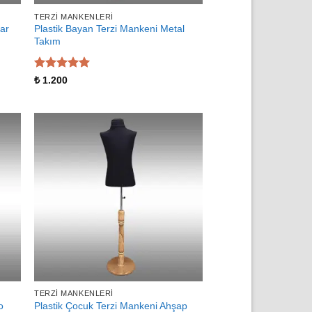
TERZI MANKENLERI
par
Plastik Bayan Terzi Mankeni Metal
Takım
5 üzerinden
₺
1.200
5
oy aldı
TERZI MANKENLERI
o
Plastik Çocuk Terzi Mankeni Ahşap