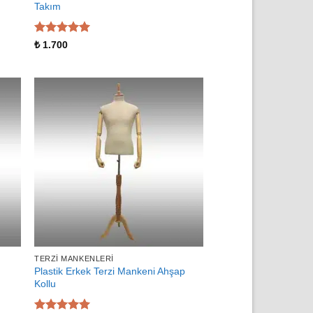
Takım
5 üzerinden
₺
1.700
5
oy aldı
TERZI MANKENLERI
Plastik Erkek Terzi Mankeni Ahşap
Kollu