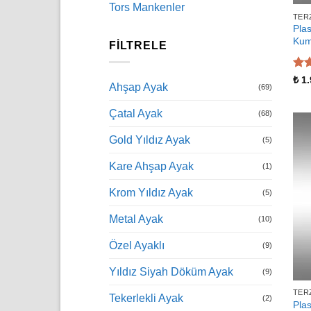
Tors Mankenler
TER
Plas
Kum
FILTRELE
5 ü
₺
1.
Ahşap Ayak
(69)
5
oy
Çatal Ayak
(68)
Gold Yıldız Ayak
(5)
Kare Ahşap Ayak
(1)
Krom Yıldız Ayak
(5)
Metal Ayak
(10)
Özel Ayaklı
(9)
Yıldız Siyah Döküm Ayak
(9)
TER
Tekerlekli Ayak
(2)
Plas