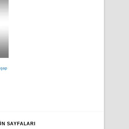
hşap
ÜN SAYFALARI