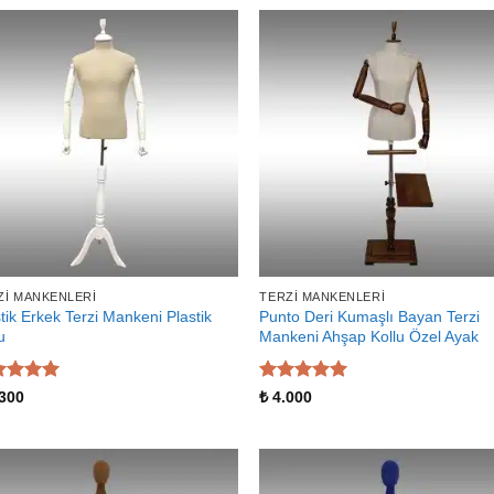
ZI MANKENLERI
TERZI MANKENLERI
tik Erkek Terzi Mankeni Plastik
Punto Deri Kumaşlı Bayan Terzi
u
Mankeni Ahşap Kollu Özel Ayak
zerinden
5 üzerinden
300
₺
4.000
 aldı
5
oy aldı