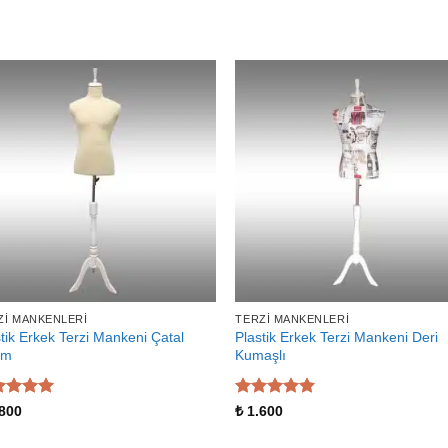
ZI MANKENLERI
TERZI MANKENLERI
tik Erkek Terzi Mankeni Çatal
Plastik Erkek Terzi Mankeni Deri
ım
Kumaşlı
zerinden
5 üzerinden
800
₺
1.600
 aldı
5
oy aldı