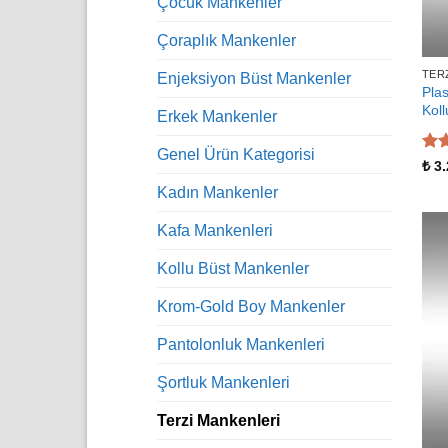
Çocuk Mankenler
Çoraplık Mankenler
TER
Enjeksiyon Büst Mankenler
Pla
Koll
Erkek Mankenler
Genel Ürün Kategorisi
5 ü
₺
3.
5
oy
Kadın Mankenler
Kafa Mankenleri
Kollu Büst Mankenler
Krom-Gold Boy Mankenler
Pantolonluk Mankenleri
Şortluk Mankenleri
Terzi Mankenleri