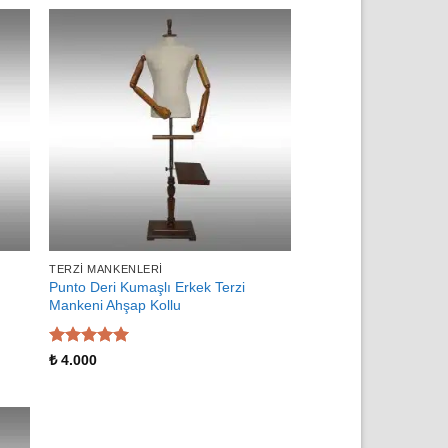
TERZI MANKENLERI
Punto Deri Kumaşlı Erkek Terzi
Mankeni Ahşap Kollu
5 üzerinden
₺
4.000
5
oy aldı