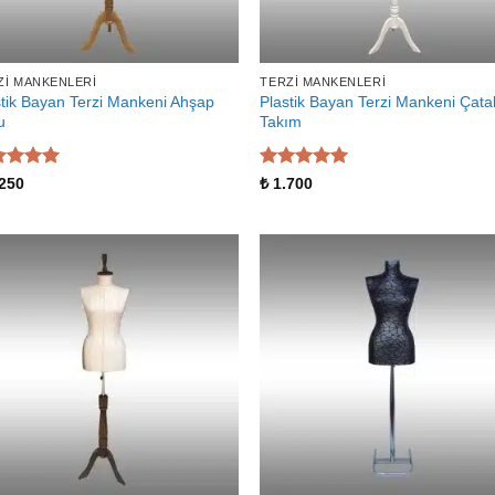
ZI MANKENLERI
TERZI MANKENLERI
stik Bayan Terzi Mankeni Ahşap
Plastik Bayan Terzi Mankeni Çata
u
Takım
zerinden
5 üzerinden
250
₺
1.700
 aldı
5
oy aldı