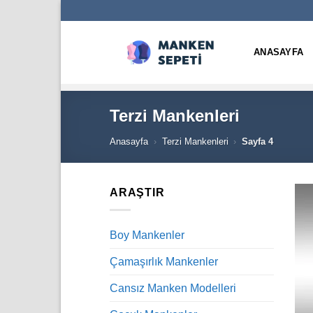
İçeriğe
atla
ANASAYFA
Terzi Mankenleri
Anasayfa
›
Terzi Mankenleri
›
Sayfa 4
ARAŞTIR
Boy Mankenler
Çamaşırlık Mankenler
Cansız Manken Modelleri