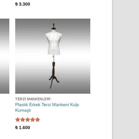
5 üzerinden
₺
3.300
5
oy aldı
TERZI MANKENLERI
Plastik Erkek Terzi Mankeni Kulp
Kumaşlı
5 üzerinden
₺
1.600
5
oy aldı