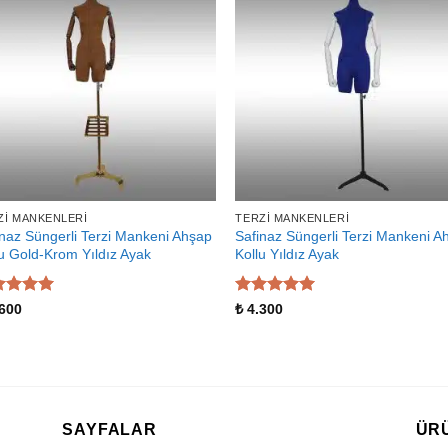
ZI MANKENLERI
TERZI MANKENLERI
inaz Süngerli Terzi Mankeni Ahşap
Safinaz Süngerli Terzi Mankeni A
lu Gold-Krom Yıldız Ayak
Kollu Yıldız Ayak
zerinden
5 üzerinden
600
₺
4.300
 aldı
5
oy aldı
SAYFALAR
ÜR