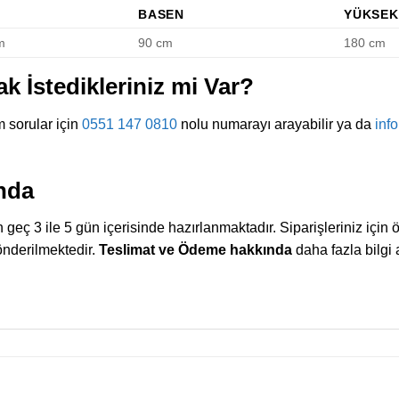
BASEN
YÜKSEK
m
90 cm
180 cm
 İstedikleriniz mi Var?
 sorular için
0551 147 0810
nolu numarayı arayabilir ya da
inf
nda
en geç 3 ile 5 gün içerisinde hazırlanmaktadır. Siparişleriniz iç
gönderilmektedir.
Teslimat ve Ödeme hakkında
daha fazla bilgi