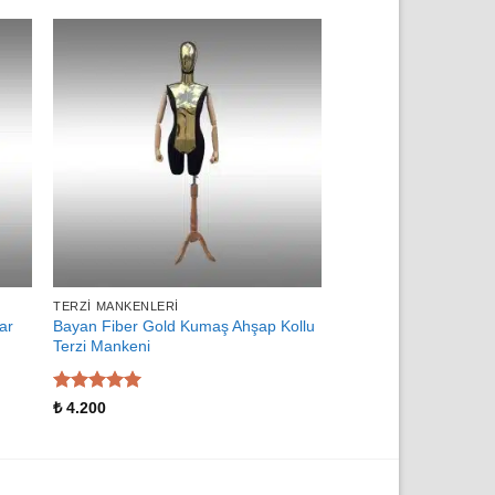
TERZI MANKENLERI
TERZI MANKENLERI
ar
Bayan Fiber Gold Kumaş Ahşap Kollu
Plastik Bayan Terzi 
Terzi Mankeni
Metal Takım
5 üzerinden
5 üzerinden
₺
4.200
₺
1.450
5
oy aldı
5
oy aldı