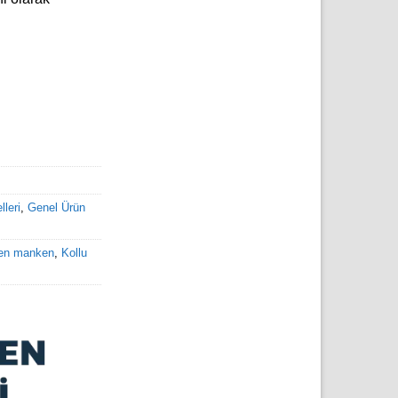
leri
,
Genel Ürün
len manken
,
Kollu