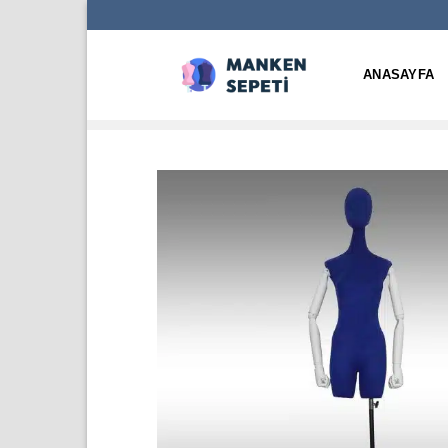
İçeriğe
atla
ANASAYFA