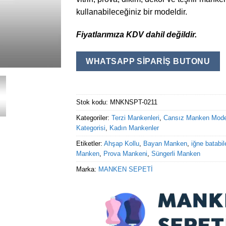
kullanabileceğiniz bir modeldir.
Fiyatlarımıza KDV dahil değildir.
WHATSAPP SIPARIŞ BUTONU
Stok kodu:
MNKNSPT-0211
Kategoriler:
Terzi Mankenleri
,
Cansız Manken Model
Kategorisi
,
Kadın Mankenler
Etiketler:
Ahşap Kollu
,
Bayan Manken
,
iğne batabi
Manken
,
Prova Mankeni
,
Süngerli Manken
Marka:
MANKEN SEPETİ