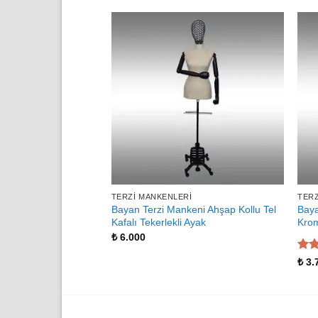
TERZI MANKENLERI
TERZ
Bayan Terzi Mankeni Ahşap Kollu Tel
Baya
Kafalı Tekerlekli Ayak
Krom
₺
6.000
5 üz
₺
3.
5
oy