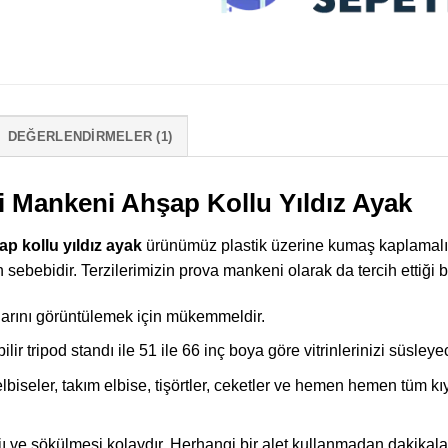
DEĞERLENDIRMELER (1)
zi Mankeni Ahşap Kollu Yıldız Ayak
ap kollu yıldız ayak
ürünümüz plastik üzerine kumaş kaplamalı 
h sebebidir. Terzilerimizin prova mankeni olarak da tercih ettiği b
larını görüntülemek için mükemmeldir.
lir tripod standı ile 51 ile 66 inç boya göre vitrinlerinizi süsleyec
elbiseler, takım elbise, tişörtler, ceketler ve hemen hemen tüm kı
ve sökülmesi kolaydır. Herhangi bir alet kullanmadan dakikalar i