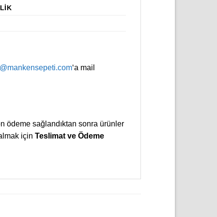
LIK
o@mankensepeti.com
‘a mail
in ön ödeme sağlandıktan sonra ürünler
 almak için
Teslimat ve Ödeme