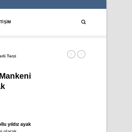
ETIŞIM
rli Terzi
 Mankeni
ak
llu yıldız ayak
ni olarak