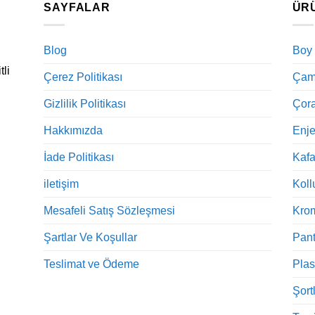
SAYFALAR
ÜR
Blog
Boy
tli
Çerez Politikası
Çama
Gizlilik Politikası
Çora
Hakkımızda
Enje
İade Politikası
Kaf
iletişim
Koll
Mesafeli Satış Sözleşmesi
Kro
Şartlar Ve Koşullar
Pant
Teslimat ve Ödeme
Plas
Şort