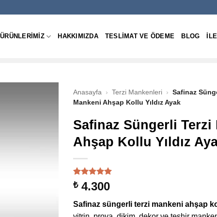
ÜRÜNLERIMIZ
HAKKIMIZDA
TESLIMAT VE ÖDEME
BLOG
IL
Anasayfa
›
Terzi Mankenleri
›
Safinaz Sünge
Mankeni Ahşap Kollu Yıldız Ayak
Safinaz Süngerli Terzi
Ahşap Kollu Yıldız Ay
1
müşteri
4.300
₺
puanına
dayanarak
Safinaz süngerli terzi mankeni ahşap ko
5 üzerinden
5
puan aldı
vitrin, prova, dikim, dekor ve teşhir manke