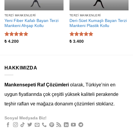
TERZI MANKENLERI
TERZI MANKENLERI
Yeni Fiber Kafalı Bayan Terzi
Deri-Süet Kumaşlı Bayan Terzi
Mankeni Ahşap Kollu
Mankeni Plastik Kollu
5 üzerinden
5 üzerinden
₺
4.200
₺
3.400
5
oy aldı
5
oy aldı
HAKKIMIZDA
Mankensepeti Raf Çözümleri
olarak, Türkiye’nin en
uygun fiyatlarında çok çeşitli yüksek kaliteli perakende
teşhir rafları ve mağaza donanım çözümleri stoklarız.
Sosyal Medyada Biz!