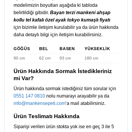
modelimizin boyutları aşağıda ki tabloda
belirtildiği gibidir.
Bayan terzi mankeni ahşap
kollu tel kafalı özel ayak tokyo kumaşlı fiyatı
için bizimle iletişim kurulabilir ya da ürün hakkında
daha detaylı bilgi için iletişim kurabilirsiniz.
GÖĞÜS
BEL
BASEN
YÜKSEKLIK
90 cm
62 cm
93 cm
180 cm
Ürün Hakkında Sormak İstedikleriniz
mi Var?
Ürün hakkında sormak istediğiniz tüm sorular için
0551 147 0810
nolu numarayı arayabilir ya da
info@mankensepeti.com
‘a mail atabilirsiniz.
Ürün Teslimatı Hakkında
Siparişi verilen ürün stokta yok ise en geç 3 ile 5