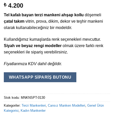
1
müşteri
4.200
₺
puanına
dayanarak
Tel kafalı bayan terzi mankeni ahşap kollu
döşemeli
5 üzerinden
5
puan aldı
çatal takım
vitrin, prova, dikim, dekor ve teşhir mankeni
olarak kullanabileceğiniz bir modeldir.
Kullandığımız kumaşlarda renk seçenekleri mevcuttur.
Siyah ve beyaz rengi
modeller
olmak üzere farklı renk
seçenekleri ile sipariş verebilirsiniz.
Fiyatlarımıza KDV dahil değildir.
WHATSAPP SIPARIŞ BUTONU
Stok kodu:
MNKNSPT-0130
Kategoriler:
Terzi Mankenleri
,
Cansız Manken Modelleri
,
Genel Ürün
Kategorisi
,
Kadın Mankenler