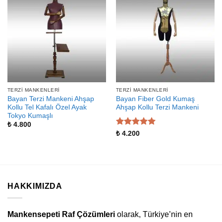
TERZI MANKENLERI
TERZI MANKENLERI
Bayan Terzi Mankeni Ahşap
Bayan Fiber Gold Kumaş
Kollu Tel Kafalı Özel Ayak
Ahşap Kollu Terzi Mankeni
Tokyo Kumaşlı
₺
4.800
5 üzerinden
₺
4.200
5
oy aldı
HAKKIMIZDA
Mankensepeti Raf Çözümleri
olarak, Türkiye’nin en