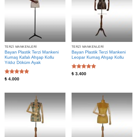
TERZI MANKENLERI
TERZI MANKENLERI
Bayan Plastik Terzi Mankeni
Bayan Plastik Terzi Mankeni
Kumaş Kafalı Ahşap Kollu
Leopar Kumaş Ahşap Kollu
Yıldız Döküm Ayak
5 üzerinden
₺
3.400
5
oy aldı
5 üzerinden
₺
4.000
5
oy aldı