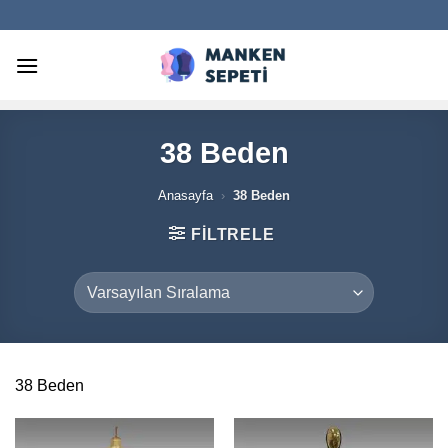
İçeriğe
atla
38 Beden
Anasayfa
›
38 Beden
FILTRELE
38 Beden