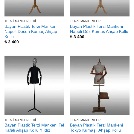
TERZI MANKENLERI
TERZI MANKENLERI
Bayan Plastik Terzi Mankeni
Bayan Plastik Terzi Mankeni
Napoli Desen Kumaş Ahşap
Napoli Düz Kumaş Ahşap Kollu
Kollu
₺
3.400
₺
3.400
TERZI MANKENLERI
TERZI MANKENLERI
Bayan Plastik Terzi Mankeni Tel
Bayan Plastik Terzi Mankeni
Kafalı Ahşap Kollu Yıldız
Tokyo Kumaşlı Ahşap Kollu