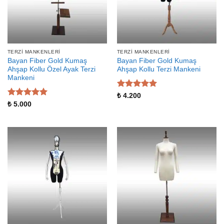
TERZI MANKENLERI
TERZI MANKENLERI
Bayan Fiber Gold Kumaş
Bayan Fiber Gold Kumaş
Ahşap Kollu Özel Ayak Terzi
Ahşap Kollu Terzi Mankeni
Mankeni
5 üzerinden
₺
4.200
5
oy aldı
5 üzerinden
₺
5.000
5
oy aldı