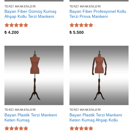
TERZI MANKENLERI
TERZI MANKENLERI
Bayan Fiber Gümüş Kumaş
Bayan Fiber Profesyonel Kollu
Ahşap Kollu Terzi Mankeni
Terzi Prova Mankeni
5 üzerinden
5 üzerinden
₺
4.200
₺
5.500
5
oy aldı
5
oy aldı
TERZI MANKENLERI
TERZI MANKENLERI
Bayan Plastik Terzi Mankeni
Bayan Plastik Terzi Mankeni
Keten Kumaş
Keten Kumaş Ahşap Kollu