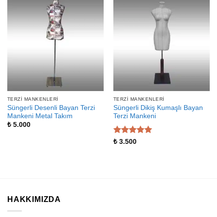
TERZI MANKENLERI
TERZI MANKENLERI
Süngerli Desenli Bayan Terzi
Süngerli Dikiş Kumaşlı Bayan
Mankeni Metal Takım
Terzi Mankeni
₺
5.000
5 üzerinden
₺
3.500
5
oy aldı
HAKKIMIZDA