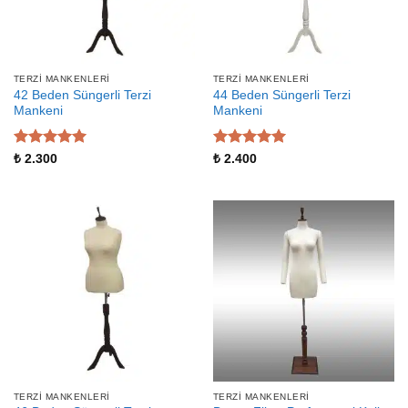
TERZI MANKENLERI
TERZI MANKENLERI
42 Beden Süngerli Terzi
44 Beden Süngerli Terzi
Mankeni
Mankeni
5 üzerinden
5 üzerinden
₺
2.300
₺
2.400
5
oy aldı
5
oy aldı
TERZI MANKENLERI
TERZI MANKENLERI