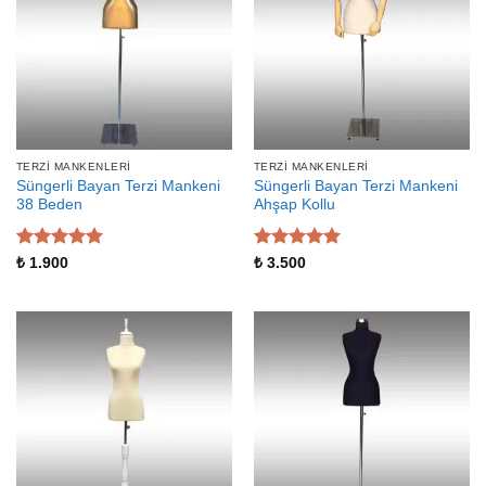
TERZI MANKENLERI
TERZI MANKENLERI
Süngerli Bayan Terzi Mankeni
Süngerli Bayan Terzi Mankeni
38 Beden
Ahşap Kollu
5 üzerinden
5 üzerinden
₺
1.900
₺
3.500
5
oy aldı
5
oy aldı