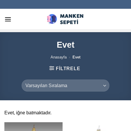
İçeriğe
atla
Evet
Anasayfa
›
Evet
FILTRELE
Evet, iğne batmaktadır.