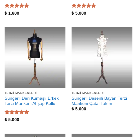
5 üzerinden
5 üzerinden
₺
1.600
₺
5.000
5
oy aldı
5
oy aldı
TERZI MANKENLERI
TERZI MANKENLERI
Süngerli Deri Kumaşlı Erkek
Süngerli Desenli Bayan Terzi
Terzi Mankeni Ahşap Kollu
Mankeni Çatal Takım
₺
5.000
5 üzerinden
₺
5.000
5
oy aldı