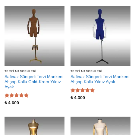
TERZI MANKENLERI
TERZI MANKENLERI
Safinaz Süngerli Terzi Mankeni
Safinaz Süngerli Terzi Mankeni
Ahşap Kollu Gold-Krom Yıldız
Ahşap Kollu Yıldız Ayak
Ayak
5 üzerinden
₺
4.300
5
oy aldı
5 üzerinden
₺
4.600
5
oy aldı