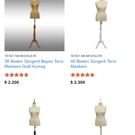
TERZI MANKENLERI
TERZI MANKENLERI
38 Beden Süngerli Bayan Terzi
40 Beden Süngerli Terzi
Mankeni Gold Kumaş
Mankeni
5 üzerinden
5 üzerinden
₺
2.200
₺
2.300
5
oy aldı
5
oy aldı