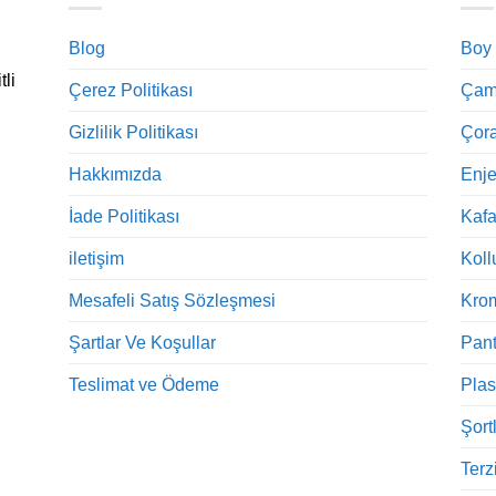
Blog
Boy
tli
Çerez Politikası
Çama
Gizlilik Politikası
Çora
Hakkımızda
Enje
İade Politikası
Kaf
iletişim
Koll
Mesafeli Satış Sözleşmesi
Kro
Şartlar Ve Koşullar
Pant
Teslimat ve Ödeme
Plas
Şort
Terz