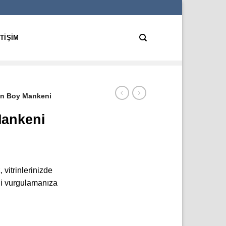
ETIŞIM
on Boy Mankeni
Mankeni
 vitrinlerinizde
ini vurgulamanıza