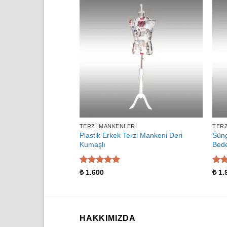
TERZI MANKENLERI
TERZ
Plastik Erkek Terzi Mankeni Deri
Süng
Kumaşlı
Bed
5 üzerinden
5 üz
₺
1.600
₺
1.
5
oy aldı
5
oy
HAKKIMIZDA