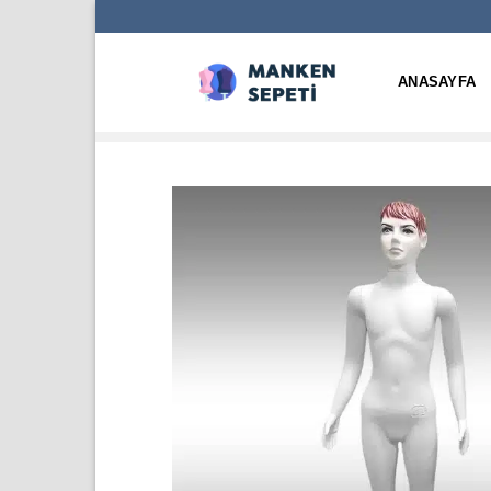
İçeriğe
atla
ANASAYFA