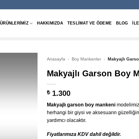
ÜRÜNLERIMIZ
HAKKIMIZDA
TESLIMAT VE ÖDEME
BLOG
IL
Anasayfa
›
Boy Mankenler
›
Makyajlı Gars
Makyajlı Garson Boy 
1.300
₺
Makyajlı garson boy mankeni
modelimiz,
herhangi bir giysi ve aksesuarın güzelliğ
yardımcı olacaktır.
Fiyatlarımıza KDV dahil değildir.