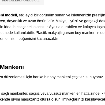
DEĞERLENDIRMELER (0)
eni modeli
, etkileyici bir görünüm sunan ve işletmenizin prestijin
, dayanıklı ve uzun ömürlüdür. Makyajlı yüzü ve gerçekçi detayl
in ideal bir seçenek olacaktır. Ayakta durabilen ve kolayca taşı
 işletmede kullanılabilir. Plastik makyajlı garson boy mankeni mod
rilerinizin beğenisini kazanacaktır.
 Mankeni
üzenlemesi için harika bir boy mankeni çeşitleri sunuyoruz. 
 saçlı mankenler, saçsız veya yüzsüz mankenler, hatta zindeli
erakende giyim mağazanız olursa olsun, ihtiyaçlarınızı karşılaya