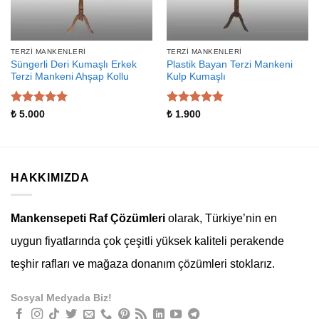
TERZI MANKENLERI
TERZI MANKENLERI
Süngerli Deri Kumaşlı Erkek
Plastik Bayan Terzi Mankeni
Terzi Mankeni Ahşap Kollu
Kulp Kumaşlı
5 üzerinden
5 üzerinden
₺
5.000
₺
1.900
5
oy aldı
5
oy aldı
HAKKIMIZDA
Mankensepeti Raf Çözümleri
olarak, Türkiye’nin en
uygun fiyatlarında çok çeşitli yüksek kaliteli perakende
teşhir rafları ve mağaza donanım çözümleri stoklarız.
Sosyal Medyada Biz!