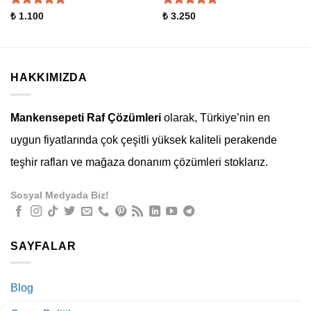
5 üzerinden
5 üzerinden
₺
1.100
₺
3.250
5
oy aldı
5
oy aldı
HAKKIMIZDA
Mankensepeti Raf Çözümleri
olarak, Türkiye’nin en
uygun fiyatlarında çok çeşitli yüksek kaliteli perakende
teşhir rafları ve mağaza donanım çözümleri stoklarız.
Sosyal Medyada Biz!
SAYFALAR
Blog