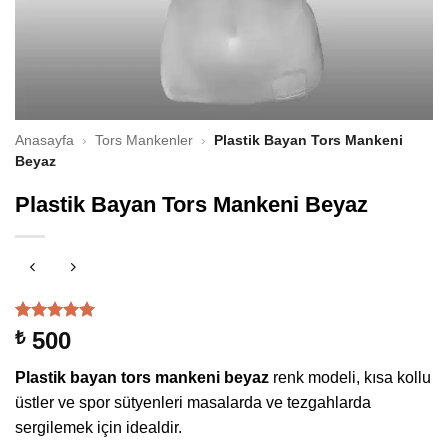
Anasayfa
›
Tors Mankenler
›
Plastik Bayan Tors Mankeni
Beyaz
Plastik Bayan Tors Mankeni Beyaz
1
müşteri
500
₺
puanına
dayanarak
Plastik bayan tors mankeni beyaz
renk modeli, kısa kollu
5 üzerinden
5
puan aldı
üstler ve spor sütyenleri masalarda ve tezgahlarda
sergilemek için idealdir.