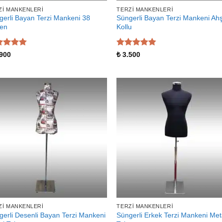
ZI MANKENLERI
TERZI MANKENLERI
gerli Bayan Terzi Mankeni 38
Süngerli Bayan Terzi Mankeni Ah
en
Kollu
zerinden
5 üzerinden
900
₺
3.500
 aldı
5
oy aldı
ZI MANKENLERI
TERZI MANKENLERI
gerli Desenli Bayan Terzi Mankeni
Süngerli Erkek Terzi Mankeni Met