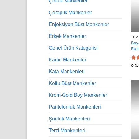
Çocuk Mankenler
Çoraplık Mankenler
Enjeksiyon Büst Mankenler
Erkek Mankenler
TER
Baya
Genel Ürün Kategorisi
Ku
Kadın Mankenler
5 ü
₺
1.
5
oy
Kafa Mankenleri
Kollu Büst Mankenler
Krom-Gold Boy Mankenler
Pantolonluk Mankenleri
Şortluk Mankenleri
Terzi Mankenleri