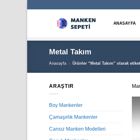
İçeriğe
atla
ANASAYFA
Metal Takım
Anasayfa
›
Ürünler “Metal Takım” olarak etike
ARAŞTIR
Man
Boy Mankenler
Çamaşırlık Mankenler
Cansız Manken Modelleri