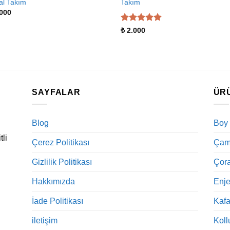
al Takım
Takım
000
5 üzerinden
₺
2.000
5
oy aldı
SAYFALAR
ÜR
Blog
Boy
tli
Çerez Politikası
Çama
Gizlilik Politikası
Çora
Hakkımızda
Enje
İade Politikası
Kaf
iletişim
Koll