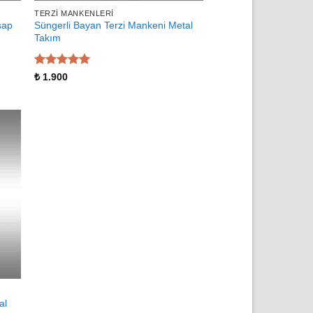
TERZI MANKENLERI
şap
Süngerli Bayan Terzi Mankeni Metal
Takım
5 üzerinden
₺
1.900
5
oy aldı
al