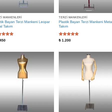
ZI MANKENLERI
TERZI MANKENLERI
stik Bayan Terzi Mankeni Leopar
Plastik Bayan Terzi Mankeni Meta
al Takım
Takım
zerinden
5 üzerinden
450
₺
1.200
 aldı
5
oy aldı